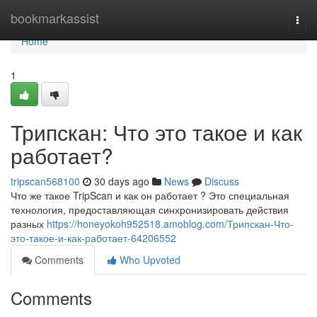
Home
bookmarkassist
Togg
navi
Home
1
Трипскан: Что это такое и как
работает?
tripscan568100
30 days ago
News
Discuss
Что же такое TripScan и как он работает ? Это специальная
технология, предоставляющая синхронизировать действия
разных
https://honeyokoh952518.amoblog.com/Трипскан-Что-
это-такое-и-как-работает-64206552
Comments
Who Upvoted
Comments