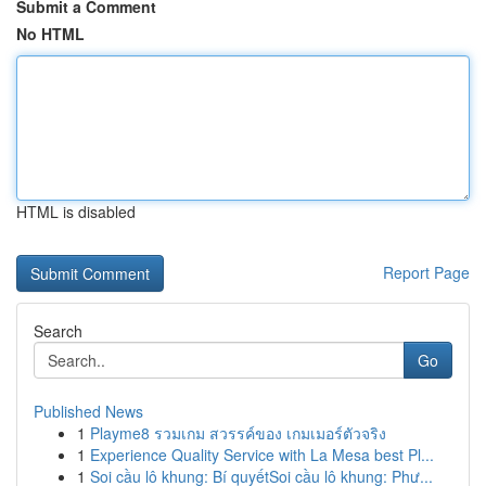
Submit a Comment
No HTML
HTML is disabled
Report Page
Search
Go
Published News
1
Playme8 รวมเกม สวรรค์ของ เกมเมอร์ตัวจริง
1
Experience Quality Service with La Mesa best Pl...
1
Soi cầu lô khung: Bí quyếtSoi cầu lô khung: Phư...