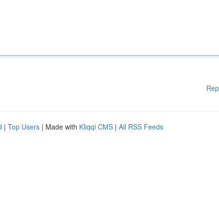
Rep
d
|
Top Users
| Made with
Kliqqi CMS
|
All RSS Feeds