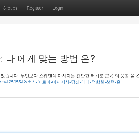
Groups
Register
Login
: 나 에게 맞는 방법 은?
고 있습니다. 무엇보다 스웨덴식 마사지는 편안한 터치로 근육 의 뭉침 을
hange.com/42505542/휴식-아로마-마사지사-당신-에게-적합한-선택-은