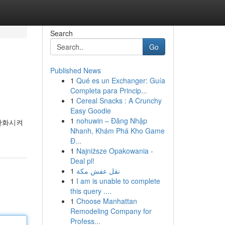
Search
Go
Published News
1
Qué es un Exchanger: Guía
Completa para Princip...
1
Cereal Snacks : A Crunchy
Easy Goodie
1
nohuwin – Đăng Nhập
 완화시켜
Nhanh, Khám Phá Kho Game
Đ...
1
Najniższe Opakowania -
Deal pl!
1
نقل عفش مكة
1
I am is unable to complete
this query ....
1
Choose Manhattan
Remodeling Company for
Profess...