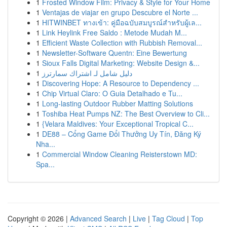
1
Frosted Window Film: Privacy & Style for Your Home
1
Ventajas de viajar en grupo Descubre el Norte ...
1
HITWINBET ทางเข้า: คู่มือฉบับสมบูรณ์สำหรับผู้เล...
1
Link Heylink Free Saldo : Metode Mudah M...
1
Efficient Waste Collection with Rubbish Removal...
1
Newsletter-Software Quentn: Eine Bewertung
1
Sioux Falls Digital Marketing: Website Design &...
1
دليل شامل لـ اشتراك سمارترز
1
Discovering Hope: A Resource to Dependency ...
1
Chip Virtual Claro: O Guia Detalhado e Tu...
1
Long-lasting Outdoor Rubber Matting Solutions
1
Toshiba Heat Pumps NZ: The Best Overview to Cli...
1
{Velara Maldives: Your Exceptional Tropical C...
1
DE88 – Cổng Game Đổi Thưởng Uy Tín, Đăng Ký
Nha...
1
Commercial Window Cleaning Reisterstown MD:
Spa...
Copyright © 2026 |
Advanced Search
|
Live
|
Tag Cloud
|
Top