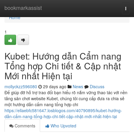
Home
bookmarkassist
Togg
navi
Home
1
Kubet: Hướng dẫn Cẩm nang
Tổng hợp Chi tiết & Cập nhật
Mới nhất Hiện tại
mollyckzz596080
29 days ago
News
Discuss
Để giúp đỡ hỗ trợ trao đổi bạn hiểu rõ nắm vững thao tác với nền
tảng sân chơi website Kubet, chúng tôi cung cấp đưa ra chia sẻ
một hướng dẫn cẩm nang tổng hợp chi
https://ellaebfc581647.losblogos.com/40790895/kubet-hướng-
dẫn-cẩm-nang-tổng-hợp-chi-tiết-cập-nhật-mới-nhất-hiện-tại
Comments
Who Upvoted