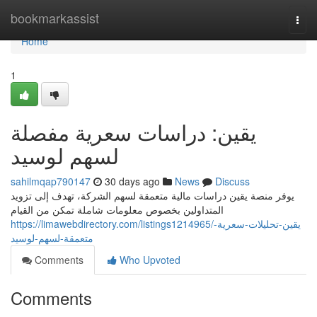
Home
bookmarkassist
Togg
navi
Home
1
يقين: دراسات سعرية مفصلة
لسهم لوسيد
sahilmqap790147
30 days ago
News
Discuss
يوفر منصة يقين دراسات مالية متعمقة لسهم الشركة، تهدف إلى تزويد
المتداولين بخصوص معلومات شاملة تمكن من القيام
https://limawebdirectory.com/listings1214965/يقين-تحليلات-سعرية-
متعمقة-لسهم-لوسيد
Comments
Who Upvoted
Comments