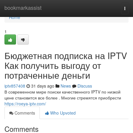
Home
bookmarkassist
Togg
navi
Home
1
Бюджетная подписка на IPTV
Как получить выгоду от
потраченные деньги
iptv857408
31 days ago
News
Discuss
В современном мире поиски качественного IPTV по низкой
цене становится все более . Многие стремятся приобрести
https://roeya-iptv.com/
Comments
Who Upvoted
Comments