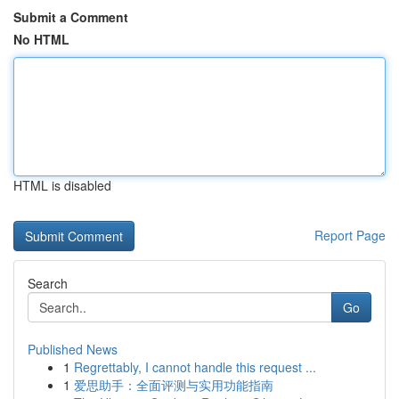
Submit a Comment
No HTML
HTML is disabled
Report Page
Search
Go
Published News
1
Regrettably, I cannot handle this request ...
1
爱思助手：全面评测与实用功能指南