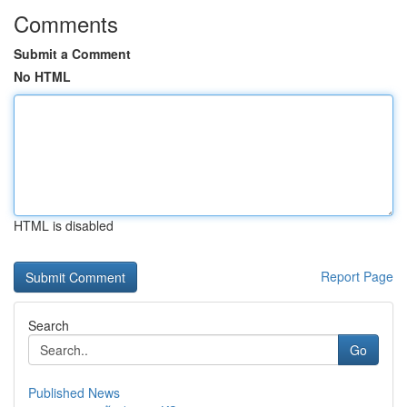
Comments
Submit a Comment
No HTML
HTML is disabled
Report Page
Search
Go
Published News