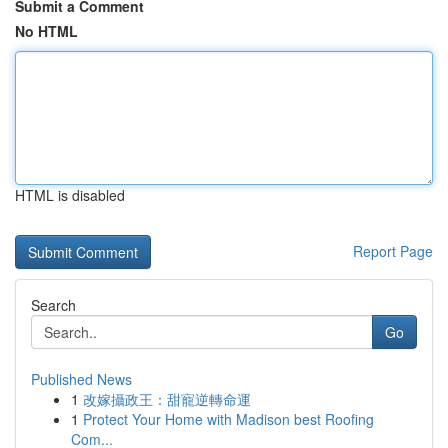
Submit a Comment
No HTML
HTML is disabled
Report Page
Search
Go
Published News
1
改嫁攝政王：甜寵逆轉命運
1
Protect Your Home with Madison best Roofing
Com...