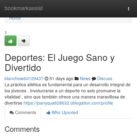
Home
bookmarkassist
Togg
navi
Home
1
Deportes: El Juego Sano y
Divertido
blanchewdol129437
51 days ago
News
Discuss
La práctica atlética es fundamental para un desarrollo integral de
los jóvenes . Involucrarse a un deporte no solo promueve la
vitalidad , sino que también ofrece una manera maravillosa de
divertirse
https://joanyqua628632.oblogation.com/profile
Comments
Who Upvoted
Comments