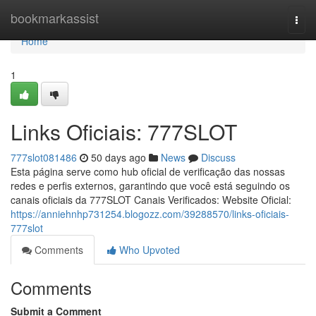
Home
bookmarkassist
Togg
navi
Home
1
Links Oficiais: 777SLOT
777slot081486
50 days ago
News
Discuss
Esta página serve como hub oficial de verificação das nossas
redes e perfis externos, garantindo que você está seguindo os
canais oficiais da 777SLOT Canais Verificados: Website Oficial:
https://anniehnhp731254.blogozz.com/39288570/links-oficiais-
777slot
Comments
Who Upvoted
Comments
Submit a Comment