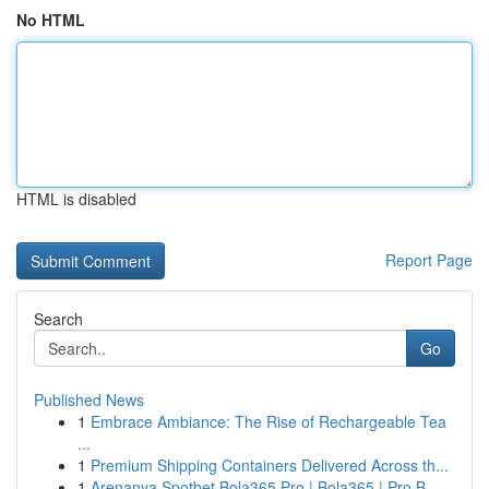
No HTML
HTML is disabled
Report Page
Search
Go
Published News
1
Embrace Ambiance: The Rise of Rechargeable Tea
...
1
Premium Shipping Containers Delivered Across th...
1
Arenanya Spotbet Bola365 Pro | Bola365 | Pro B...