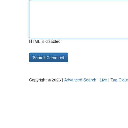
HTML is disabled
Copyright © 2026 |
Advanced Search
|
Live
|
Tag Clou