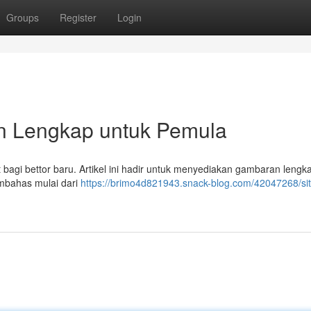
Groups
Register
Login
n Lengkap untuk Pemula
t bagi bettor baru. Artikel ini hadir untuk menyediakan gambaran lengk
embahas mulai dari
https://brimo4d821943.snack-blog.com/42047268/sit