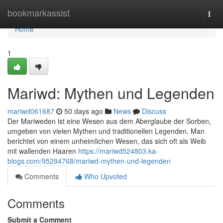
Home
bookmarkassist
Togg
navi
Home
1
Mariwd: Mythen und Legenden
mariwd061687
50 days ago
News
Discuss
Der Mariweden ist eine Wesen aus dem Aberglaube der Sorben,
umgeben von vielen Mythen und traditionellen Legenden. Man
berichtet von einem unheimlichen Wesen, das sich oft als Weib
mit wallenden Haaren
https://mariwd524803.ka-
blogs.com/95294768/mariwd-mythen-und-legenden
Comments
Who Upvoted
Comments
Submit a Comment