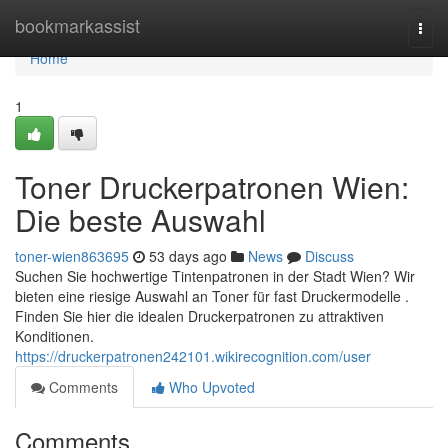
Home
bookmarkassist
Togg
navi
Home
1
Toner Druckerpatronen Wien:
Die beste Auswahl
toner-wien863695
53 days ago
News
Discuss
Suchen Sie hochwertige Tintenpatronen in der Stadt Wien? Wir
bieten eine riesige Auswahl an Toner für fast Druckermodelle .
Finden Sie hier die idealen Druckerpatronen zu attraktiven
Konditionen.
https://druckerpatronen242101.wikirecognition.com/user
Comments
Who Upvoted
Comments