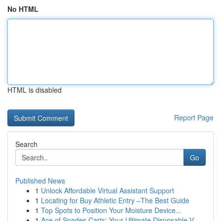
No HTML
HTML is disabled
Report Page
Search
Go
Published News
1
Unlock Affordable Virtual Assistant Support
1
Locating for Buy Athletic Entry –The Best Guide
1
Top Spots to Position Your Moisture Device...
1
Ace of Spades Carts: Your Ultimate Disposable V...