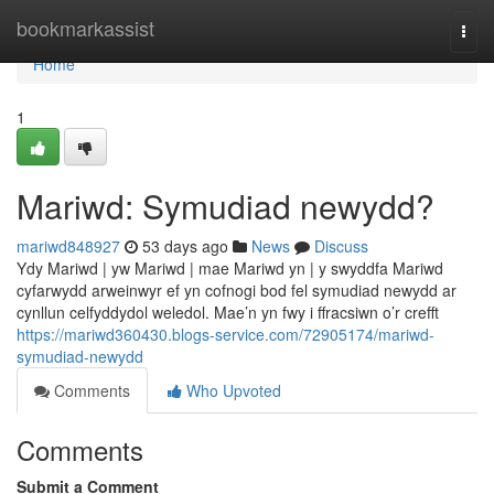
Home
bookmarkassist
Togg
navi
Home
1
Mariwd: Symudiad newydd?
mariwd848927
53 days ago
News
Discuss
Ydy Mariwd | yw Mariwd | mae Mariwd yn | y swyddfa Mariwd
cyfarwydd arweinwyr ef yn cofnogi bod fel symudiad newydd ar
cynllun celfyddydol weledol. Mae’n yn fwy i ffracsiwn o’r crefft
https://mariwd360430.blogs-service.com/72905174/mariwd-
symudiad-newydd
Comments
Who Upvoted
Comments
Submit a Comment