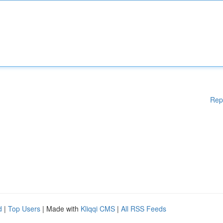
Rep
d
|
Top Users
| Made with
Kliqqi CMS
|
All RSS Feeds