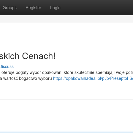
Groups
Register
Login
skich Cenach!
Discuss
oferuje bogaty wybór opakowań, które skutecznie spełniają Twoje pot
ka wartość bogactwo wyboru
https://opakowaniadeal.pl/pl/p/Preseptol-