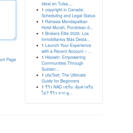
Ideal en Tulsa,...
1
copyright in Canada:
Scheduling and Legal Status
1
Rahasia Mendapatkan
Hotel Murah, Pondokan d...
1
Brokers Elite 2026: Los
Inmobiliarios Más Desta...
1
Launch Your Experience
with a Recent Account – ...
1
Hisowin: Empowering
ort Page
Communities Through
Sustain...
1
ufa7bet: The Ultimate
Guide for Beginners
1
รีวิว NAD เซรั่ม: คุ้มค่าหรือ
ไม่? รีวิว จาก ผู...