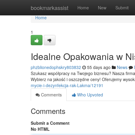
Home
bookmarkassist
Home
New
Submit
Home
1
Idealne Opakowania w Ni
phzblionedophskry803832
55 days ago
News
Szukasz współpracy na Twojego biznesu? Nasza firma 
Wybierz na jakość i oszczędne ceny! Oferujemy wyso
mycie-i-dezynfekcja-rak-Lakma/12191
Comments
Who Upvoted
Comments
Submit a Comment
No HTML