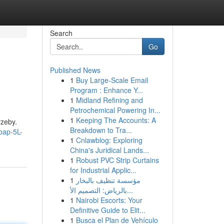
Search
Go
Published News
1
Buy Large-Scale Email
Program : Enhance Y...
1
Midland Refining and
Petrochemical Powering In...
1
Keeping The Accounts: A
rzeby.
Breakdown to Tra...
Soap-5L-
1
Cnlawblog: Exploring
China's Juridical Lands...
1
Robust PVC Strip Curtains
for Industrial Applic...
1
مؤسسة تنظيف بالبخار
بالرياض: التصميم الأ...
1
Nairobi Escorts: Your
Definitive Guide to Elit...
1
Busca el Plan de Vehículo