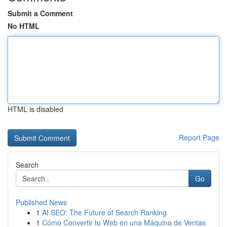
Submit a Comment
No HTML
HTML is disabled
Report Page
Search
Go
Published News
1
AI SEO: The Future of Search Ranking
1
Cómo Convertir tu Web en una Máquina de Ventas