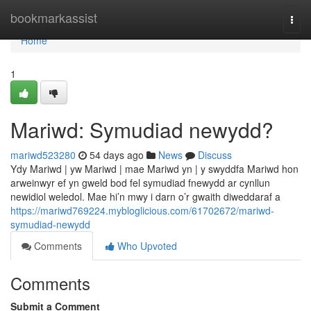
Home
bookmarkassist
Togg
navi
Home
1
Mariwd: Symudiad newydd?
mariwd523280
54 days ago
News
Discuss
Ydy Mariwd | yw Mariwd | mae Mariwd yn | y swyddfa Mariwd hon
arweinwyr ef yn gweld bod fel symudiad fnewydd ar cynllun
newidiol weledol. Mae hi’n mwy i darn o’r gwaith diweddaraf a
https://mariwd769224.mybloglicious.com/61702672/mariwd-
symudiad-newydd
Comments
Who Upvoted
Comments
Submit a Comment