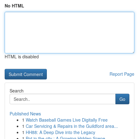
No HTML
HTML is disabled
Report Page
Search
Go
Published News
1
Watch Baseball Games Live Digitally Free
1
Car Servicing & Repairs in the Guildford area...
1
HH88: A Deep Dive into the Legacy
1
Pot in the city : A Growing Hidden Scene