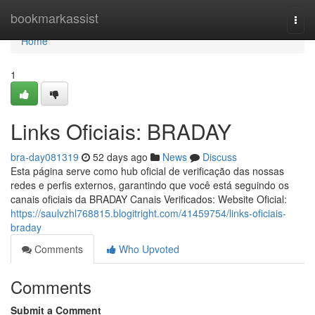
Home
bookmarkassist
Togg
navi
Home
1
Links Oficiais: BRADAY
bra-day081319
52 days ago
News
Discuss
Esta página serve como hub oficial de verificação das nossas
redes e perfis externos, garantindo que você está seguindo os
canais oficiais da BRADAY Canais Verificados: Website Oficial:
https://saulvzhl768815.blogitright.com/41459754/links-oficiais-
braday
Comments
Who Upvoted
Comments
Submit a Comment