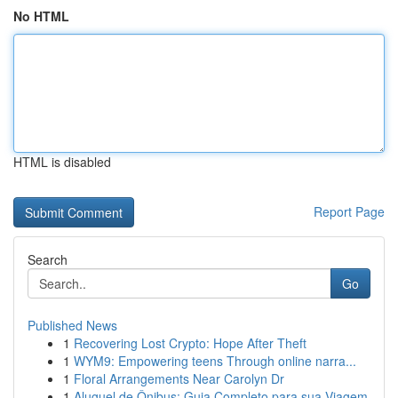
No HTML
HTML is disabled
Report Page
Search
Go
Published News
1
Recovering Lost Crypto: Hope After Theft
1
WYM9: Empowering teens Through online narra...
1
Floral Arrangements Near Carolyn Dr
1
Aluguel de Ônibus: Guia Completo para sua Viagem