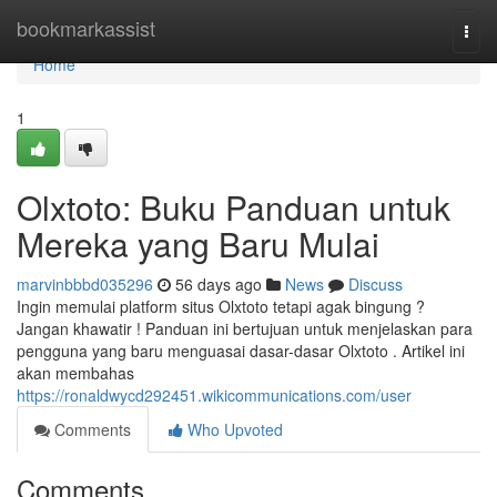
Home
bookmarkassist
Togg
navi
Home
1
Olxtoto: Buku Panduan untuk
Mereka yang Baru Mulai
marvinbbbd035296
56 days ago
News
Discuss
Ingin memulai platform situs Olxtoto tetapi agak bingung ?
Jangan khawatir ! Panduan ini bertujuan untuk menjelaskan para
pengguna yang baru menguasai dasar-dasar Olxtoto . Artikel ini
akan membahas
https://ronaldwycd292451.wikicommunications.com/user
Comments
Who Upvoted
Comments