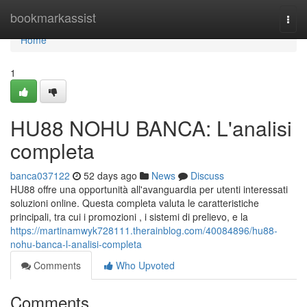
Home
bookmarkassist
Togg
navi
Home
1
HU88 NOHU BANCA: L'analisi
completa
banca037122
52 days ago
News
Discuss
HU88 offre una opportunità all'avanguardia per utenti interessati
soluzioni online. Questa completa valuta le caratteristiche
principali, tra cui i promozioni , i sistemi di prelievo, e la
https://martinamwyk728111.therainblog.com/40084896/hu88-
nohu-banca-l-analisi-completa
Comments
Who Upvoted
Comments