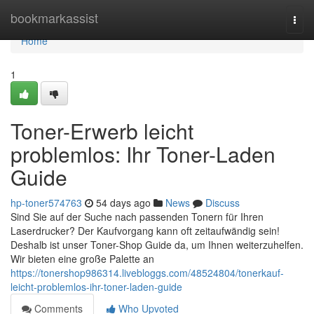
Home
bookmarkassist
Togg
navi
Home
1
Toner-Erwerb leicht
problemlos: Ihr Toner-Laden
Guide
hp-toner574763
54 days ago
News
Discuss
Sind Sie auf der Suche nach passenden Tonern für Ihren
Laserdrucker? Der Kaufvorgang kann oft zeitaufwändig sein!
Deshalb ist unser Toner-Shop Guide da, um Ihnen weiterzuhelfen.
Wir bieten eine große Palette an
https://tonershop986314.livebloggs.com/48524804/tonerkauf-
leicht-problemlos-ihr-toner-laden-guide
Comments
Who Upvoted