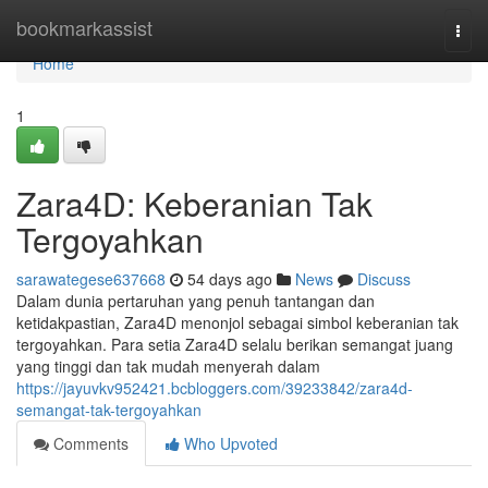
Home
bookmarkassist
Togg
navi
Home
1
Zara4D: Keberanian Tak
Tergoyahkan
sarawategese637668
54 days ago
News
Discuss
Dalam dunia pertaruhan yang penuh tantangan dan
ketidakpastian, Zara4D menonjol sebagai simbol keberanian tak
tergoyahkan. Para setia Zara4D selalu berikan semangat juang
yang tinggi dan tak mudah menyerah dalam
https://jayuvkv952421.bcbloggers.com/39233842/zara4d-
semangat-tak-tergoyahkan
Comments
Who Upvoted