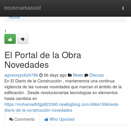
Home
bookmarkassist
Togg
navi
Home
1
El Portal de la Obra
Novedades
agnesxyyc624796
56 days ago
News
Discuss
En El Diario de la Construcción , mantenemos una continua
vigilancia de las nuevas novedades que marcan el ámbito de la
edificación . Desde revolucionarias tecnologías en elementos
hasta cambios en
https://mohamadhfgp823390.newbigblog.com/48641986/este-
diario-de-la-construcción-novedades
Comments
Who Upvoted