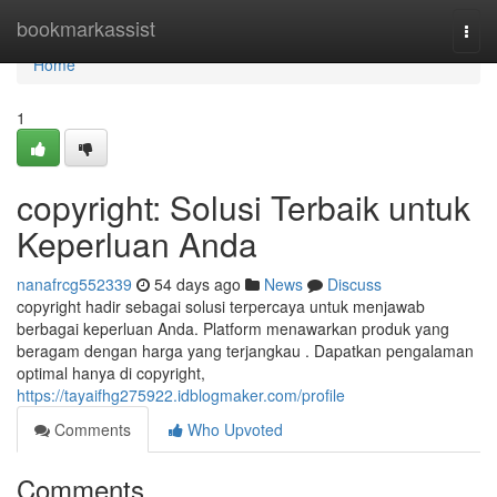
Home
bookmarkassist
Togg
navi
Home
1
copyright: Solusi Terbaik untuk
Keperluan Anda
nanafrcg552339
54 days ago
News
Discuss
copyright hadir sebagai solusi terpercaya untuk menjawab
berbagai keperluan Anda. Platform menawarkan produk yang
beragam dengan harga yang terjangkau . Dapatkan pengalaman
optimal hanya di copyright,
https://tayaifhg275922.idblogmaker.com/profile
Comments
Who Upvoted
Comments