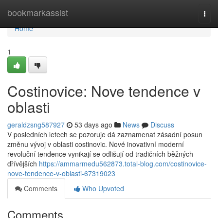
Home
bookmarkassist
Togg
navi
Home
1
Costinovice: Nove tendence v
oblasti
geraldzsng587927
53 days ago
News
Discuss
V posledních letech se pozoruje dá zaznamenat zásadní posun
změnu vývoj v oblasti costinovic. Nové inovativní moderní
revoluční tendence vynikají se odlišují od tradičních běžných
dřívějších
https://ammarmedu562873.total-blog.com/costinovice-
nove-tendence-v-oblasti-67319023
Comments
Who Upvoted
Comments