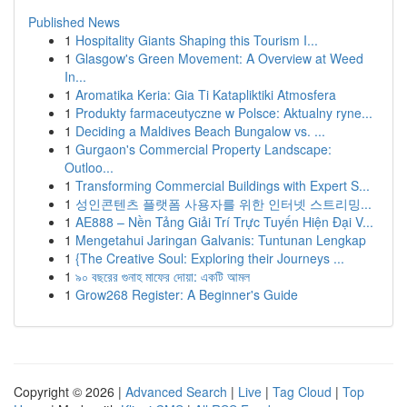
Published News
1
Hospitality Giants Shaping this Tourism I...
1
Glasgow's Green Movement: A Overview at Weed
In...
1
Aromatika Keria: Gia Ti Katapliktiki Atmosfera
1
Produkty farmaceutyczne w Polsce: Aktualny ryne...
1
Deciding a Maldives Beach Bungalow vs. ...
1
Gurgaon's Commercial Property Landscape:
Outloo...
1
Transforming Commercial Buildings with Expert S...
1
성인콘텐츠 플랫폼 사용자를 위한 인터넷 스트리밍...
1
AE888 – Nền Tảng Giải Trí Trực Tuyến Hiện Đại V...
1
Mengetahui Jaringan Galvanis: Tuntunan Lengkap
1
{The Creative Soul: Exploring their Journeys ...
1
৯০ বছরের গুনাহ মাফের দোয়া: একটি আমল
1
Grow268 Register: A Beginner's Guide
Copyright © 2026 |
Advanced Search
|
Live
|
Tag Cloud
|
Top