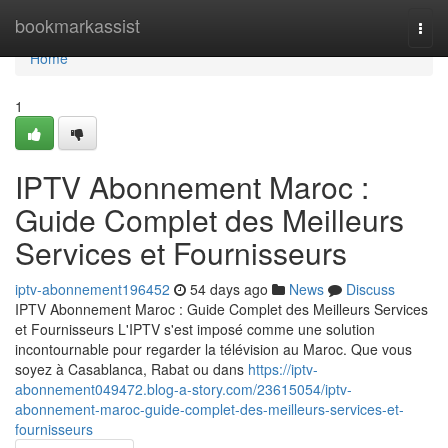
Home
bookmarkassist
Togg
navi
Home
1
IPTV Abonnement Maroc :
Guide Complet des Meilleurs
Services et Fournisseurs
iptv-abonnement196452
54 days ago
News
Discuss
IPTV Abonnement Maroc : Guide Complet des Meilleurs Services
et Fournisseurs L'IPTV s'est imposé comme une solution
incontournable pour regarder la télévision au Maroc. Que vous
soyez à Casablanca, Rabat ou dans
https://iptv-
abonnement049472.blog-a-story.com/23615054/iptv-
abonnement-maroc-guide-complet-des-meilleurs-services-et-
fournisseurs