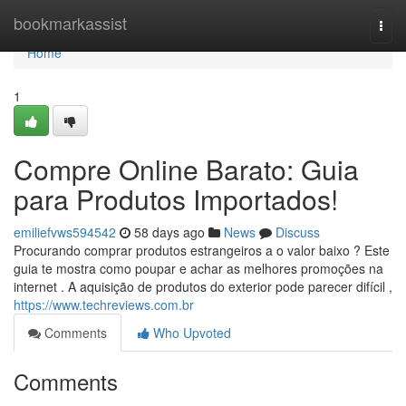
Home
bookmarkassist
Togg
navi
Home
1
Compre Online Barato: Guia
para Produtos Importados!
emiliefvws594542
58 days ago
News
Discuss
Procurando comprar produtos estrangeiros a o valor baixo ? Este
guia te mostra como poupar e achar as melhores promoções na
internet . A aquisição de produtos do exterior pode parecer difícil ,
https://www.techreviews.com.br
Comments
Who Upvoted
Comments