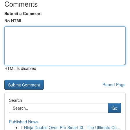
Comments
Submit a Comment
No HTML
HTML is disabled
Report Page
Search
Go
Published News
1
Ninja Double Oven Pro Smart XL: The Ultimate Co...