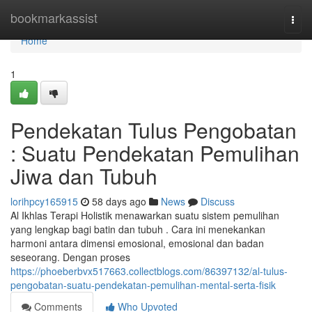
Home
bookmarkassist
Togg
navi
Home
1
Pendekatan Tulus Pengobatan
: Suatu Pendekatan Pemulihan
Jiwa dan Tubuh
lorihpcy165915
58 days ago
News
Discuss
Al Ikhlas Terapi Holistik menawarkan suatu sistem pemulihan
yang lengkap bagi batin dan tubuh . Cara ini menekankan
harmoni antara dimensi emosional, emosional dan badan
seseorang. Dengan proses
https://phoeberbvx517663.collectblogs.com/86397132/al-tulus-
pengobatan-suatu-pendekatan-pemulihan-mental-serta-fisik
Comments
Who Upvoted