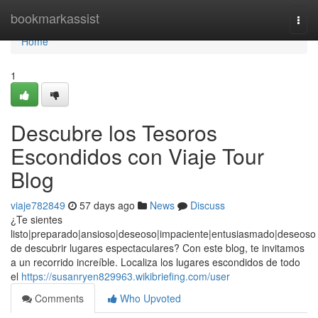
Home
bookmarkassist
Togg
navi
Home
1
Descubre los Tesoros
Escondidos con Viaje Tour
Blog
viaje782849
57 days ago
News
Discuss
¿Te sientes
listo|preparado|ansioso|deseoso|impaciente|entusiasmado|deseoso
de descubrir lugares espectaculares? Con este blog, te invitamos
a un recorrido increíble. Localiza los lugares escondidos de todo
el
https://susanryen829963.wikibriefing.com/user
Comments
Who Upvoted