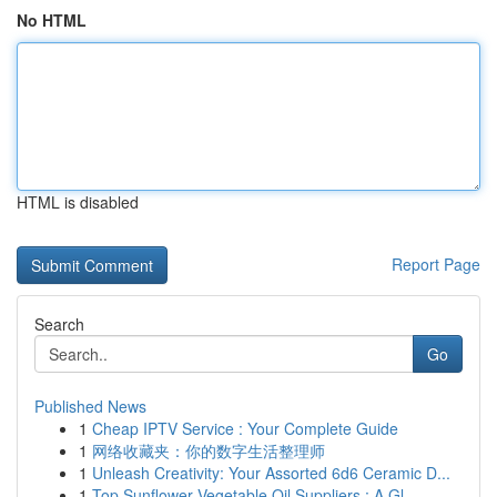
No HTML
HTML is disabled
Report Page
Search
Go
Published News
1
Cheap IPTV Service : Your Complete Guide
1
网络收藏夹：你的数字生活整理师
1
Unleash Creativity: Your Assorted 6d6 Ceramic D...
1
Top Sunflower Vegetable Oil Suppliers : A Gl...