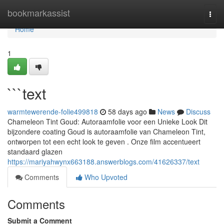
Home
bookmarkassist
Togg
navi
Home
1
```text
warmtewerende-folie499818
58 days ago
News
Discuss
Chameleon Tint Goud: Autoraamfolie voor een Unieke Look Dit
bijzondere coating Goud is autoraamfolie van Chameleon Tint,
ontworpen tot een echt look te geven . Onze film accentueert
standaard glazen
https://mariyahwynx663188.answerblogs.com/41626337/text
Comments
Who Upvoted
Comments
Submit a Comment