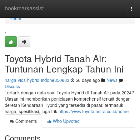
Home
bookmarkassist
Togg
navi
Home
1
Toyota Hybrid Tanah Air:
Tuntunan Lengkap Tahun Ini
harga-vios-hybrid-indone850683
56 days ago
News
Discuss
Tertarik dengan data soal Toyota Hybrid di Tanah Air pada 2024?
Ulasan ini memberikan penjelasan komprehensif terkait dengan
deretan Kendaraan Hybrid yang tersedia di pasar, termasuk
harga, spesifikasi, juga trik
https://www.toyota.astra.co.id/home
Comments
Who Upvoted
Comments