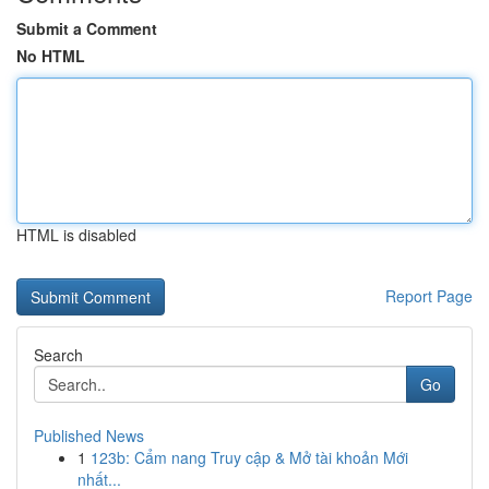
Submit a Comment
No HTML
HTML is disabled
Report Page
Search
Go
Published News
1
123b: Cẩm nang Truy cập & Mở tài khoản Mới
nhất...