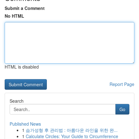
Submit a Comment
No HTML
HTML is disabled
Report Page
Search
Go
Published News
1
슴가성형 후 관리법 : 아름다운 라인을 위한 완...
1
Calculate Circles: Your Guide to Circumference