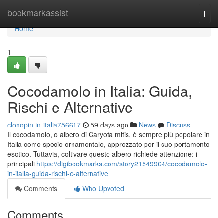
Home
bookmarkassist
Togg
navi
Home
1
Cocodamolo in Italia: Guida,
Rischi e Alternative
clonopin-in-italia756617
59 days ago
News
Discuss
Il cocodamolo, o albero di Caryota mitis, è sempre più popolare in
Italia come specie ornamentale, apprezzato per il suo portamento
esotico. Tuttavia, coltivare questo albero richiede attenzione: i
principali
https://digibookmarks.com/story21549964/cocodamolo-
in-italia-guida-rischi-e-alternative
Comments
Who Upvoted
Comments