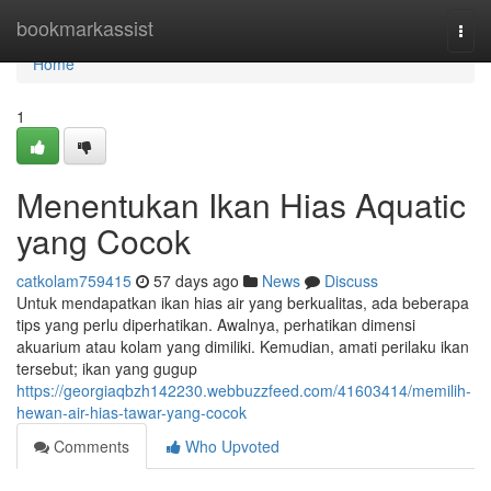
Home
bookmarkassist
Togg
navi
Home
1
Menentukan Ikan Hias Aquatic
yang Cocok
catkolam759415
57 days ago
News
Discuss
Untuk mendapatkan ikan hias air yang berkualitas, ada beberapa
tips yang perlu diperhatikan. Awalnya, perhatikan dimensi
akuarium atau kolam yang dimiliki. Kemudian, amati perilaku ikan
tersebut; ikan yang gugup
https://georgiaqbzh142230.webbuzzfeed.com/41603414/memilih-
hewan-air-hias-tawar-yang-cocok
Comments
Who Upvoted