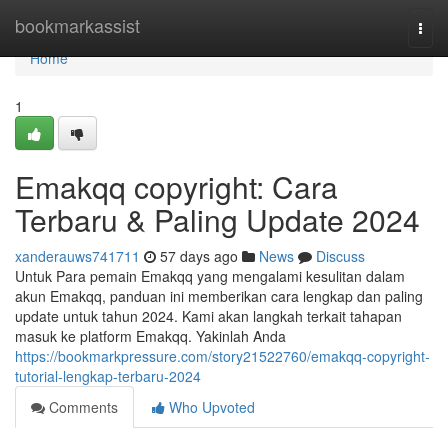
Home
bookmarkassist
Togg
navi
Home
1
Emakqq copyright: Cara
Terbaru & Paling Update 2024
xanderauws741711
57 days ago
News
Discuss
Untuk Para pemain Emakqq yang mengalami kesulitan dalam
akun Emakqq, panduan ini memberikan cara lengkap dan paling
update untuk tahun 2024. Kami akan langkah terkait tahapan
masuk ke platform Emakqq. Yakinlah Anda
https://bookmarkpressure.com/story21522760/emakqq-copyright-
tutorial-lengkap-terbaru-2024
Comments
Who Upvoted