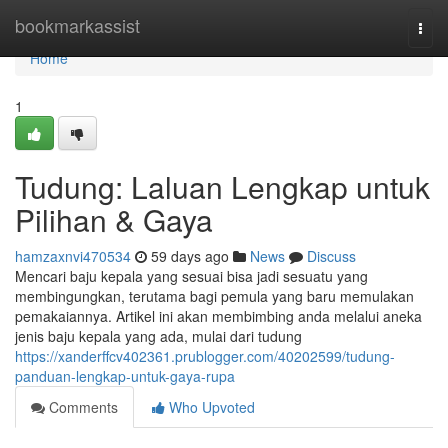
Home
bookmarkassist
Togg
navi
Home
1
Tudung: Laluan Lengkap untuk
Pilihan & Gaya
hamzaxnvi470534
59 days ago
News
Discuss
Mencari baju kepala yang sesuai bisa jadi sesuatu yang
membingungkan, terutama bagi pemula yang baru memulakan
pemakaiannya. Artikel ini akan membimbing anda melalui aneka
jenis baju kepala yang ada, mulai dari tudung
https://xanderffcv402361.prublogger.com/40202599/tudung-
panduan-lengkap-untuk-gaya-rupa
Comments
Who Upvoted