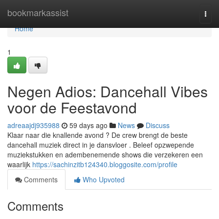
Home
bookmarkassist
Togg
navi
Home
1
Negen Adios: Dancehall Vibes
voor de Feestavond
adreaajdj935988
59 days ago
News
Discuss
Klaar naar die knallende avond ? De crew brengt de beste
dancehall muziek direct in je dansvloer . Beleef opzwepende
muziekstukken en adembenemende shows die verzekeren een
waarlijk
https://sachinzitb124340.bloggosite.com/profile
Comments
Who Upvoted
Comments