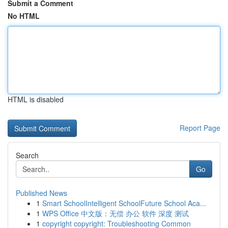
Submit a Comment
No HTML
HTML is disabled
Report Page
Search
Go
Published News
1
Smart SchoolIntelligent SchoolFuture School Aca...
1
WPS Office 中文版：无偿 办公 软件 深度 测试
1
copyright copyright: Troubleshooting Common