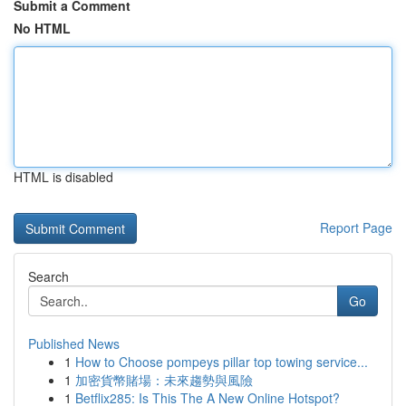
Submit a Comment
No HTML
HTML is disabled
Report Page
Search
Go
Published News
1
How to Choose pompeys pillar top towing service...
1
加密貨幣賭場：未來趨勢與風險
1
Betflix285: Is This The A New Online Hotspot?