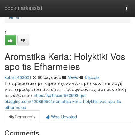
Home
bookmarkassist
Togg
navi
Home
1
Aromatika Keria: Holyktiki Vos
apo tis Efharmeies
kobisilj432001
60 days ago
News
Discuss
Τα αρωματικά με κηριά έχουν γίνει μια κοινή επιλογή
για ατμόσφαιρα στο σπίτι, προσφέροντας μια μοναδική
ατμόσφαιρα
https://keithccer560998.get-
blogging.com/42069550/aromatika-keria-holyktiki-vos-apo-tis-
efharmeies
Comments
Who Upvoted
Comments