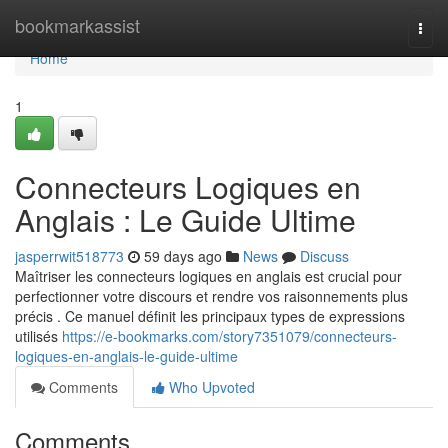
Home
bookmarkassist
Togg
navi
Home
1
Connecteurs Logiques en
Anglais : Le Guide Ultime
jasperrwit518773
59 days ago
News
Discuss
Maîtriser les connecteurs logiques en anglais est crucial pour
perfectionner votre discours et rendre vos raisonnements plus
précis . Ce manuel définit les principaux types de expressions
utilisés
https://e-bookmarks.com/story7351079/connecteurs-
logiques-en-anglais-le-guide-ultime
Comments
Who Upvoted
Comments