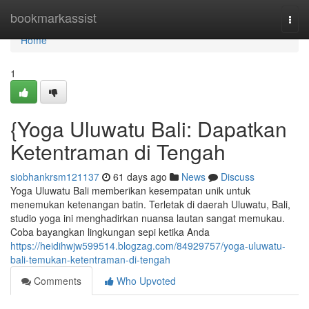
Home
bookmarkassist
Togg
navi
Home
1
{Yoga Uluwatu Bali: Dapatkan
Ketentraman di Tengah
siobhankrsm121137
61 days ago
News
Discuss
Yoga Uluwatu Bali memberikan kesempatan unik untuk
menemukan ketenangan batin. Terletak di daerah Uluwatu, Bali,
studio yoga ini menghadirkan nuansa lautan sangat memukau.
Coba bayangkan lingkungan sepi ketika Anda
https://heidihwjw599514.blogzag.com/84929757/yoga-uluwatu-
bali-temukan-ketentraman-di-tengah
Comments
Who Upvoted