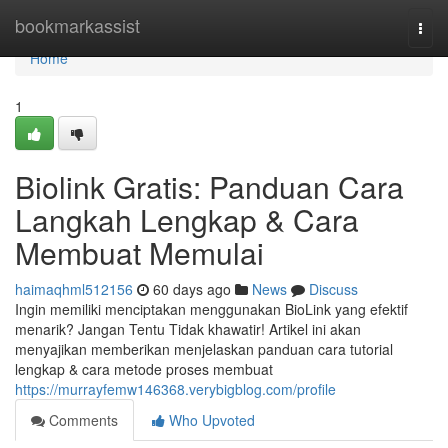
Home
bookmarkassist
Togg
navi
Home
1
Biolink Gratis: Panduan Cara
Langkah Lengkap & Cara
Membuat Memulai
haimaqhml512156
60 days ago
News
Discuss
Ingin memiliki menciptakan menggunakan BioLink yang efektif
menarik? Jangan Tentu Tidak khawatir! Artikel ini akan
menyajikan memberikan menjelaskan panduan cara tutorial
lengkap & cara metode proses membuat
https://murrayfemw146368.verybigblog.com/profile
Comments
Who Upvoted