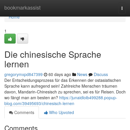
Home
bookmarkassist
Togg
navi
Home
1
Die chinesische Sprache
lernen
gregorymxpd847399
60 days ago
News
Discuss
Der Entscheidungsprozess für das Erkennen der ostasiatischen
Sprache kann aufregend sein! Zahlreiche Menschen träumen
davon, Mandarin-Chinesisch zu sprechen, sei es für Reisen. Doch
wo fängt man am besten an?
https://junaidloib499288.popup-
blog.com/39495693/chinesisch-lernen
Comments
Who Upvoted
Comments