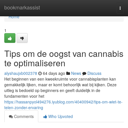
Home
bookmarkassist
Togg
navi
Home
1
Tips om de oogst van cannabis
te optimaliseren
alyshaujxb002378
64 days ago
News
Discuss
Het beginnen van een kweekruimte voor cannabisplanten kan
gemakkelijk lijken, maar er komt behoorlijk wat bij kijken. Deze
uitleg is bedoeld op beginners en geeft duidelijk in de
fundamenten voor het
https://hassanpyol494276.iyublog.com/40400942/tips-om-wiet-te-
telen-zonder-ervaring
Comments
Who Upvoted