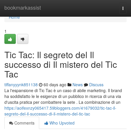
Home
bookmarkassist
Togg
navi
Home
1
Tic Tac: Il segreto del Il
successo di Il mistero del Tic
Tac
tiffanyyynk851138
60 days ago
News
Discuss
La l'espansione di Tic Tac è un caso di abile marketing. Il brand
ha soddisfatto le le esigenze di un pubblico in ricerca di una via
d'uscita pratica per combattere la sete . La combinazione di un
https://aoifexnzy065417.59bloggers.com/41679032/tic-tac-il-
segreto-del-il-successo-di-il-mistero-del-tic-tac
Comments
Who Upvoted