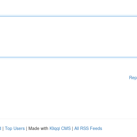
Rep
d
|
Top Users
| Made with
Kliqqi CMS
|
All RSS Feeds