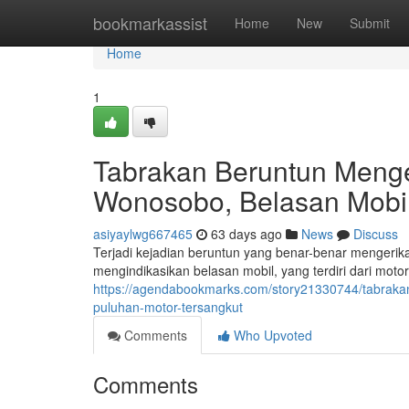
Home
bookmarkassist
Home
New
Submit
Home
1
Tabrakan Beruntun Menge
Wonosobo, Belasan Mobil
asiyaylwg667465
63 days ago
News
Discuss
Terjadi kejadian beruntun yang benar-benar mengerika
mengindikasikan belasan mobil, yang terdiri dari motor
https://agendabookmarks.com/story21330744/tabrakan
puluhan-motor-tersangkut
Comments
Who Upvoted
Comments