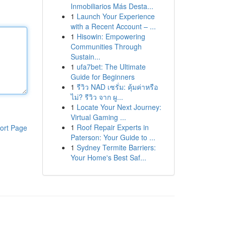
Inmobiliarios Más Desta...
1
Launch Your Experience
with a Recent Account – ...
1
Hisowin: Empowering
Communities Through
Sustain...
1
ufa7bet: The Ultimate
Guide for Beginners
1
รีวิว NAD เซรั่ม: คุ้มค่าหรือ
ไม่? รีวิว จาก ผู...
1
Locate Your Next Journey:
Virtual Gaming ...
1
Roof Repair Experts in
ort Page
Paterson: Your Guide to ...
1
Sydney Termite Barriers:
Your Home's Best Saf...