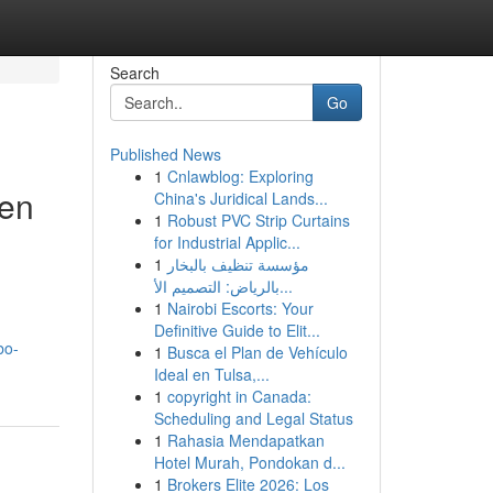
Search
Go
Published News
1
Cnlawblog: Exploring
ten
China's Juridical Lands...
1
Robust PVC Strip Curtains
for Industrial Applic...
1
مؤسسة تنظيف بالبخار
بالرياض: التصميم الأ...
1
Nairobi Escorts: Your
Definitive Guide to Elit...
bo-
1
Busca el Plan de Vehículo
Ideal en Tulsa,...
1
copyright in Canada:
Scheduling and Legal Status
1
Rahasia Mendapatkan
Hotel Murah, Pondokan d...
1
Brokers Elite 2026: Los