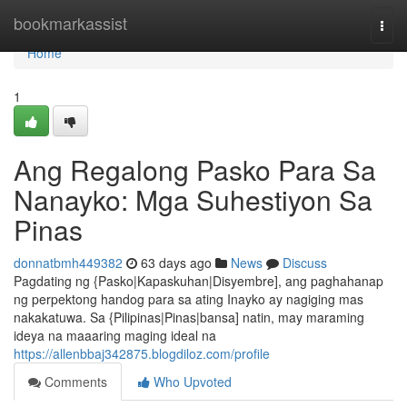
Home
bookmarkassist
Togg
navi
Home
1
Ang Regalong Pasko Para Sa
Nanayko: Mga Suhestiyon Sa
Pinas
donnatbmh449382
63 days ago
News
Discuss
Pagdating ng {Pasko|Kapaskuhan|Disyembre], ang paghahanap
ng perpektong handog para sa ating Inayko ay nagiging mas
nakakatuwa. Sa {Pilipinas|Pinas|bansa] natin, may maraming
ideya na maaaring maging ideal na
https://allenbbaj342875.blogdiloz.com/profile
Comments
Who Upvoted