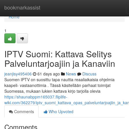
Home
bookmarkassist
Home
1
IPTV Suomi: Kattava Selitys
Palveluntarjoajiin ja Kanaviin
jeanjisy495406
61 days ago
News
Discuss
Suomen IPTV on suosittu tapa nauttia reaaliaikaisia ohjelmia
kaapeli- vastaanottimia . Tässä käsitellään parhaat toimijat
Suomessa, mukaan lukien kattava kirjo tarjolla olevia
https://shaunabppm165037.fliplife-
wiki.com/362279/iptv_suomi_kattava_opas_palveluntarjoajiin_ja_kan
Comments
Who Upvoted
Comments