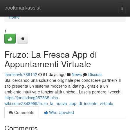
Home
bookmarkassist
Togg
navi
Home
1
Fruzo: La Fresca App di
Appuntamenti Virtuale
fannienvtc788152
61 days ago
News
Discuss
Stai cercando una soluzione originale per conoscere partner? Il
sito presenta un sistema moderno ai dating , grazie a un
ambiente intuitiva e funzionalità uniche . Lascia perdere i vecchi
https://jonasdxcg257865.nico-
wiki.com/2348959/fruzo_la_nuova_app_di_incontri_virtuale
Comments
Who Upvoted
Comments