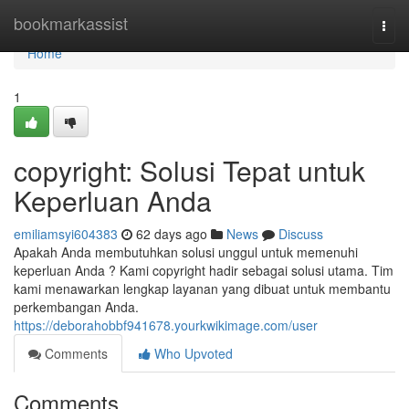
Home
bookmarkassist
Togg
navi
Home
1
copyright: Solusi Tepat untuk
Keperluan Anda
emiliamsyi604383
62 days ago
News
Discuss
Apakah Anda membutuhkan solusi unggul untuk memenuhi
keperluan Anda ? Kami copyright hadir sebagai solusi utama. Tim
kami menawarkan lengkap layanan yang dibuat untuk membantu
perkembangan Anda.
https://deborahobbf941678.yourkwikimage.com/user
Comments
Who Upvoted
Comments