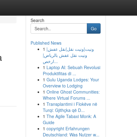
Search
Go
Published News
1
ونيت|ونيت نقل|نقل عفش|
a
ونيت نقل عفش بالرياض|
ارخص...
1
Laptop AI: Sebuah Revolusi
Produktifitas di ...
1
Gulu Uganda Lodges: Your
Overview to Lodging
1
Online Ghost Communities:
Where Virtual Forums ...
1
Transplantimi i Flokëve në
Turqi: Gjithçka që D...
1
The Agile Tabaxi Monk: A
Guide
1
copyright Erfahrungen
Deutschland: Was Nutzer w...