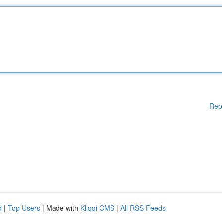
Rep
d
|
Top Users
| Made with
Kliqqi CMS
|
All RSS Feeds