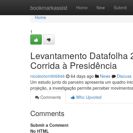
Home
bookmarkassist
Home
New
Submit
Home
1
Levantamento Datafolha 2
Corrida à Presidência
nicoleotxm906846
64 days ago
News
Discuss
Um estudo junto do parceiro apresenta um quadro ini
projeção, a investigação permite perceber movimentos
Comments
Who Upvoted
Comments
Submit a Comment
No HTML