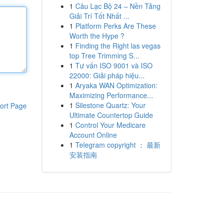
1
Câu Lạc Bộ 24 – Nền Tảng
Giải Trí Tốt Nhất ...
1
Platform Perks Are These
Worth the Hype ?
1
Finding the Right las vegas
top Tree Trimming S...
1
Tư vấn ISO 9001 và ISO
22000: Giải pháp hiệu...
1
Aryaka WAN Optimization:
Maximizing Performance...
1
Silestone Quartz: Your
ort Page
Ultimate Countertop Guide
1
Control Your Medicare
Account Online
1
Telegram copyright ： 最新
安装指南