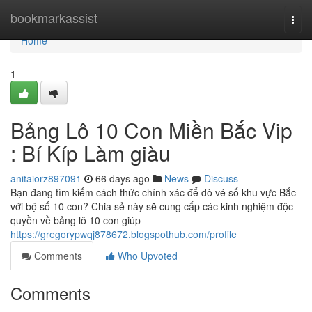
Home
bookmarkassist
Togg
navi
Home
1
Bảng Lô 10 Con Miền Bắc Vip
: Bí Kíp Làm giàu
anitaiorz897091
66 days ago
News
Discuss
Bạn đang tìm kiếm cách thức chính xác để dò vé số khu vực Bắc
với bộ số 10 con? Chia sẻ này sẽ cung cấp các kinh nghiệm độc
quyền về bảng lô 10 con giúp
https://gregorypwqj878672.blogspothub.com/profile
Comments
Who Upvoted
Comments